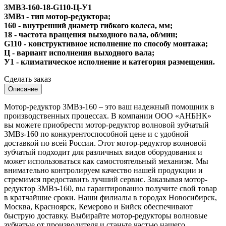
3МВЗ-160-18-G110-Ц-У1
3МВз - тип мотор-редуктора;
160 - внутренний диаметр гибкого колеса, мм;
18 - частота вращения выходного вала, об/мин;
G110 - конструктивное исполнение по способу монтажа;
Ц - вариант исполнения выходного вала;
У1 - климатическое исполнение и категория размещения.
Сделать заказ
Описание
Мотор-редуктор 3МВз-160 – это ваш надежный помощник в
производственных процессах. В компании ООО «АНБНК»
вы можете приобрести мотор-редуктор волновой зубчатый
3МВз-160 по конкурентоспособной цене и с удобной
доставкой по всей России. Этот мотор-редуктор волновой
зубчатый подходит для различных видов оборудования и
может использоваться как самостоятельный механизм. Мы
внимательно контролируем качество нашей продукции и
стремимся предоставить лучший сервис. Заказывая мотор-
редуктор 3МВз-160, вы гарантированно получите свой товар
в кратчайшие сроки. Наши филиалы в городах Новосибирск,
Москва, Красноярск, Кемерово и Бийск обеспечивают
быструю доставку. Выбирайте мотор-редукторы волновые
зубчатые от производителя и станьте частью нашего