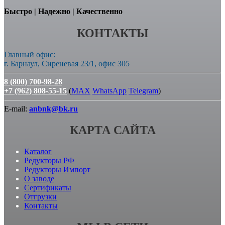
Быстро | Надежно | Качественно
КОНТАКТЫ
Главный офис:
г. Барнаул, Сиреневая 23/1, офис 305
8 (800) 700-98-28
+7 (962) 808-55-15
(
MAX
WhatsApp
Telegram
)
E-mail:
anbnk@bk.ru
КАРТА САЙТА
Каталог
Редукторы РФ
Редукторы Импорт
О заводе
Сертификаты
Отгрузки
Контакты