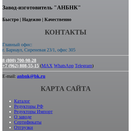
Завод-изготовитель "АНБНК"
Быстро | Надежно | Качественно
КОНТАКТЫ
Главный офис:
г. Барнаул, Сиреневая 23/1, офис 305
8 (800) 700-98-28
+7 (962) 808-55-15
(
MAX
WhatsApp
Telegram
)
E-mail:
anbnk@bk.ru
КАРТА САЙТА
Каталог
Редукторы РФ
Редукторы Импорт
О заводе
Сертификаты
Отгрузки