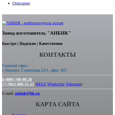
Описание
Завод-изготовитель "АНБНК"
Быстро | Надежно | Качественно
КОНТАКТЫ
Главный офис:
г. Барнаул, Сиреневая 23/1, офис 305
8 (800) 700-98-28
+7 (962) 808-55-15
(
MAX
WhatsApp
Telegram
)
E-mail:
anbnk@bk.ru
КАРТА САЙТА