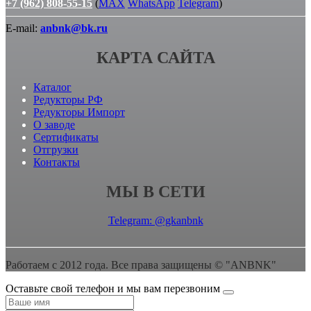
+7 (962) 808-55-15
(
MAX
WhatsApp
Telegram
)
E-mail:
anbnk@bk.ru
КАРТА САЙТА
Каталог
Редукторы РФ
Редукторы Импорт
О заводе
Сертификаты
Отгрузки
Контакты
МЫ В СЕТИ
Telegram: @gkanbnk
Работаем с 2012 года. Все права защищены © "ANBNK"
Оставьте свой телефон и мы вам перезвоним