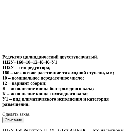
Редуктор цилиндрический двухступенчатый.
1Ц2У–160–10–12–К–К–У1
1Ц2У – тип редуктора;
160 – межосевое расстояние тихоходной ступени, мм;
10 – номинальное передаточное число;
12 – вариант сборки;
К – исполнение конца быстроходного вала;
К – исполнение конца тихоходного вала;
У1 – вид климатического исполнения и категория
размещения.
Сделать заказ
Описание
1Ц2У-160 Редуктор 1Ц2У-160 от АНБНК — это надежное и