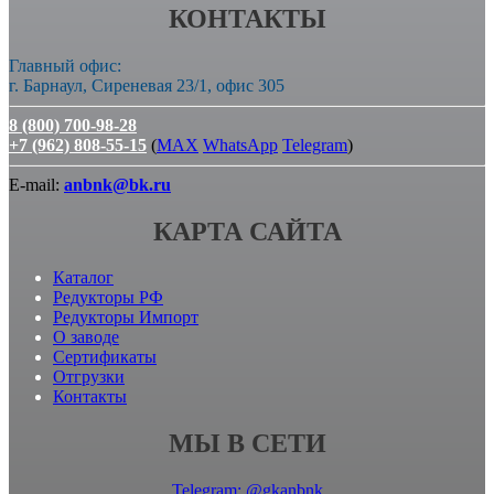
КОНТАКТЫ
Главный офис:
г. Барнаул, Сиреневая 23/1, офис 305
8 (800) 700-98-28
+7 (962) 808-55-15
(
MAX
WhatsApp
Telegram
)
E-mail:
anbnk@bk.ru
КАРТА САЙТА
Каталог
Редукторы РФ
Редукторы Импорт
О заводе
Сертификаты
Отгрузки
Контакты
МЫ В СЕТИ
Telegram: @gkanbnk