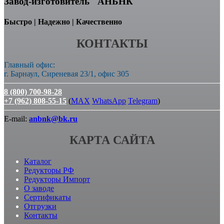
Завод-изготовитель "АНБНК"
Быстро | Надежно | Качественно
КОНТАКТЫ
Главный офис:
г. Барнаул, Сиреневая 23/1, офис 305
8 (800) 700-98-28
+7 (962) 808-55-15
(
MAX
WhatsApp
Telegram
)
E-mail:
anbnk@bk.ru
КАРТА САЙТА
Каталог
Редукторы РФ
Редукторы Импорт
О заводе
Сертификаты
Отгрузки
Контакты