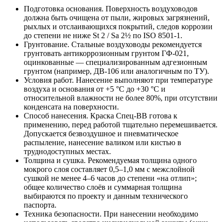
Подготовка основания. Поверхность воздуховодов
должна быть очищена от пыли, жировых загрязнений,
рыхлых и отслаивающихся покрытий, следов коррозии
до степени не ниже St 2 / Sa 2½ по ISO 8501‑1.
Грунтование. Стальные воздуховоды рекомендуется
грунтовать антикоррозионным грунтом ГФ‑021,
оцинкованные — специализированным адгезионным
грунтом (например, ДВ‑106 или аналогичным по ТУ).
Условия работ. Нанесение выполняют при температуре
воздуха и основания от +5 °С до +30 °С и
относительной влажности не более 80%, при отсутствии
конденсата на поверхности.
Способ нанесения. Краска Спец‑ВВ готова к
применению, перед работой тщательно перемешивается.
Допускается безвоздушное и пневматическое
распыление, нанесение валиком или кистью в
труднодоступных местах.
Толщина и сушка. Рекомендуемая толщина одного
мокрого слоя составляет 0,5–1,0 мм с межслойной
сушкой не менее 4–6 часов до степени «на отлип»;
общее количество слоёв и суммарная толщина
выбираются по проекту и данным технического
паспорта.
Техника безопасности. При нанесении необходимо