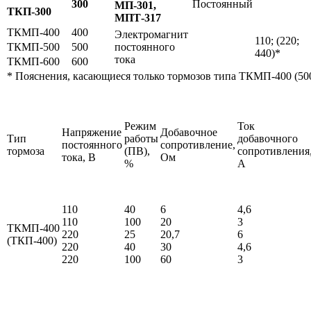
300
Постоянный
МП-301,
ТКП-300
МПТ-317
ТКМП-400
400
Электромагнит
110; (220;
ТКМП-500
500
постоянного
440)*
тока
ТКМП-600
600
* Пояснения, касающиеся только тормозов типа ТКМП-400 (500
Режим
Ток
Напряжение
Добавочное
Тип
работы
добавочного
постоянного
сопротивление,
тормоза
(ПВ),
сопротивления
тока, В
Ом
%
А
110
40
6
4,6
110
100
20
3
ТКМП-400
220
25
20,7
6
(ТКП-400)
220
40
30
4,6
220
100
60
3