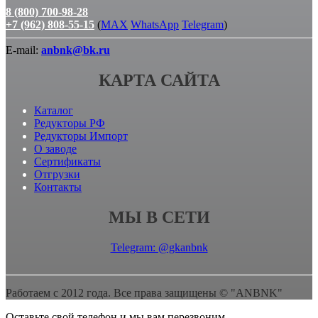
8 (800) 700-98-28
+7 (962) 808-55-15
(
MAX
WhatsApp
Telegram
)
E-mail:
anbnk@bk.ru
КАРТА САЙТА
Каталог
Редукторы РФ
Редукторы Импорт
О заводе
Сертификаты
Отгрузки
Контакты
МЫ В СЕТИ
Telegram: @gkanbnk
Работаем с 2012 года. Все права защищены © "ANBNK"
Оставьте свой телефон и мы вам перезвоним