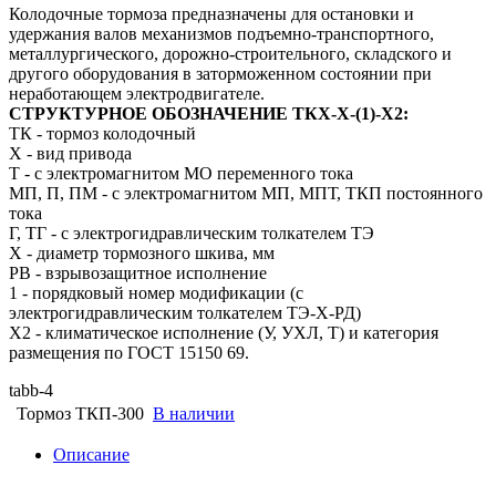
Колодочные тормоза предназначены для остановки и
удержания валов механизмов подъемно-транспортного,
металлургического, дорожно-строительного, складского и
другого оборудования в заторможенном состоянии при
неработающем электродвигателе.
СТРУКТУРНОЕ ОБОЗНАЧЕНИЕ ТКХ-Х-(1)-Х2:
ТК - тормоз колодочный
Х - вид привода
Т - с электромагнитом МО переменного тока
МП, П, ПМ - с электромагнитом МП, МПТ, ТКП постоянного
тока
Г, ТГ - с электрогидравлическим толкателем ТЭ
Х - диаметр тормозного шкива, мм
РВ - взрывозащитное исполнение
1 - порядковый номер модификации (с
электрогидравлическим толкателем ТЭ-Х-РД)
Х2 - климатическое исполнение (У, УХЛ, Т) и категория
размещения по ГОСТ 15150 69.
tabb-4
Тормоз ТКП-300
В наличии
Описание