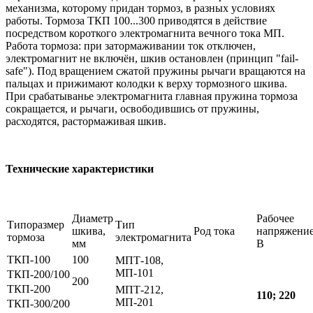
механизма, которому придан тормоз, в разных условиях
работы. Тормоза ТКП 100...300 приводятся в действие
посредством короткого электромагнита вечного тока МП.
Работа тормоза: при затормаживании ток отключен,
электромагнит не включён, шкив остановлен (принцип "fail-
safe"). Под вращением сжатой пружины рычаги вращаются на
пальцах и прижимают колодки к верху тормозного шкива.
При срабатыванье электромагнита главная пружина тормоза
сокращается, и рычаги, освободившись от пружины,
расходятся, растормаживая шкив.
Технические характеристики
Диаметр
Рабочее
Типоразмер
Тип
шкива,
Род тока
напряжение
тормоза
электромагнита
мм
В
ТКП-100
100
МПТ-108,
МП-101
ТКП-200/100
200
ТКП-200
МПТ-212,
110; 220
МП-201
ТКП-300/200