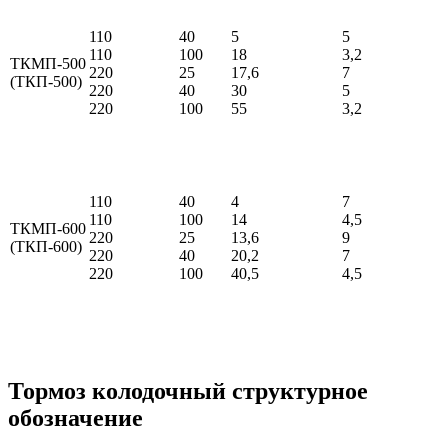
110
40
5
5
110
100
18
3,2
ТКМП-500
220
25
17,6
7
(ТКП-500)
220
40
30
5
220
100
55
3,2
110
40
4
7
110
100
14
4,5
ТКМП-600
220
25
13,6
9
(ТКП-600)
220
40
20,2
7
220
100
40,5
4,5
Тормоз колодочный структурное
обозначение