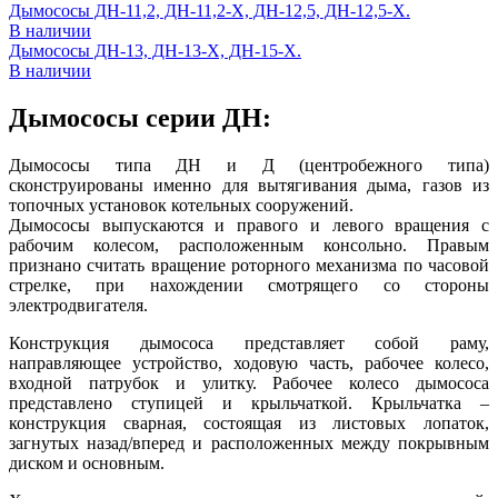
Дымососы ДН-11,2, ДН-11,2-Х, ДН-12,5, ДН-12,5-Х.
В наличии
Дымососы ДН-13, ДН-13-Х, ДН-15-Х.
В наличии
Дымососы серии ДН:
Дымососы типа ДН и Д (центробежного типа)
сконструированы именно для вытягивания дыма, газов из
топочных установок котельных сооружений.
Дымососы выпускаются и правого и левого вращения с
рабочим колесом, расположенным консольно. Правым
признано считать вращение роторного механизма по часовой
стрелке, при нахождении смотрящего со стороны
электродвигателя.
Конструкция дымососа представляет собой раму,
направляющее устройство, ходовую часть, рабочее колесо,
входной патрубок и улитку. Рабочее колесо дымососа
представлено ступицей и крыльчаткой. Крыльчатка –
конструкция сварная, состоящая из листовых лопаток,
загнутых назад/вперед и расположенных между покрывным
диском и основным.