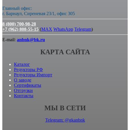
Главный офис:
г. Барнаул, Сиреневая 23/1, офис 305
8 (800) 700-98-28
+7 (962) 808-55-15
(
MAX
WhatsApp
Telegram
)
E-mail:
anbnk@bk.ru
КАРТА САЙТА
Каталог
Редукторы РФ
Редукторы Импорт
О заводе
Сертификаты
Отгрузки
Контакты
МЫ В СЕТИ
Telegram: @gkanbnk