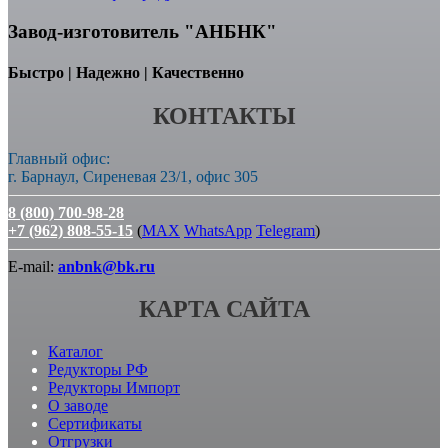
Завод-изготовитель "АНБНК"
Быстро | Надежно | Качественно
КОНТАКТЫ
Главный офис:
г. Барнаул, Сиреневая 23/1, офис 305
8 (800) 700-98-28
+7 (962) 808-55-15
(
MAX
WhatsApp
Telegram
)
E-mail:
anbnk@bk.ru
КАРТА САЙТА
Каталог
Редукторы РФ
Редукторы Импорт
О заводе
Сертификаты
Отгрузки