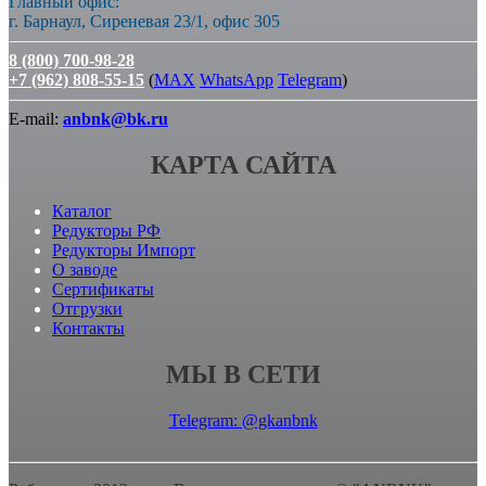
Главный офис:
г. Барнаул, Сиреневая 23/1, офис 305
8 (800) 700-98-28
+7 (962) 808-55-15
(
MAX
WhatsApp
Telegram
)
E-mail:
anbnk@bk.ru
КАРТА САЙТА
Каталог
Редукторы РФ
Редукторы Импорт
О заводе
Сертификаты
Отгрузки
Контакты
МЫ В СЕТИ
Telegram: @gkanbnk